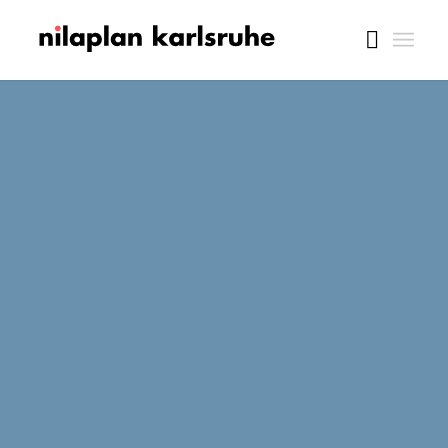
Wir sind umgezogen !
Unsere neue Anschrift ab
22.12.2025 lautet Ottostraße 4 ,
76227 Karlsruhe